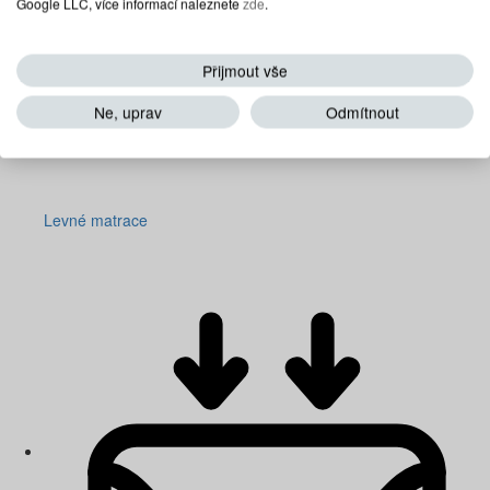
Google LLC, více informací naleznete
zde
.
Přijmout vše
Ne, uprav
Odmítnout
Levné matrace