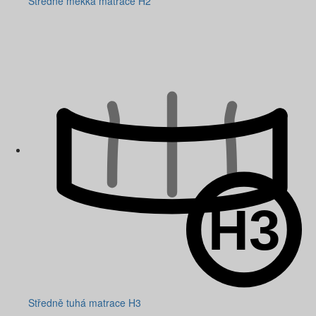
Středně měkká matrace H2
Středně tuhá matrace H3