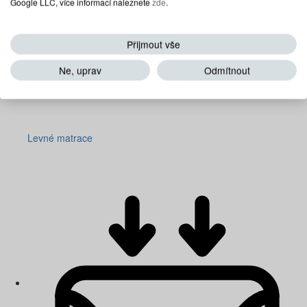
Google LLC, více informací naleznete
zde
.
Přijmout vše
Ne, uprav
Odmítnout
Levné matrace