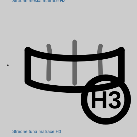
Středně měkká matrace H2
Středně tuhá matrace H3