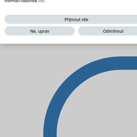
informací naleznete
zde
.
Přijmout vše
Ne, uprav
Odmítnout