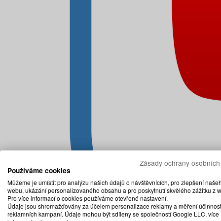
Zásady ochrany osobních
Používáme cookies
Můžeme je umístit pro analýzu našich údajů o návštěvnících, pro zlepšení naše
webu, ukázání personalizovaného obsahu a pro poskytnutí skvělého zážitku z 
Pro více informací o cookies používáme otevřené nastavení.
Údaje jsou shromažďovány za účelem personalizace reklamy a měření účinnost
reklamních kampaní. Údaje mohou být sdíleny se společností Google LLC, více