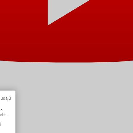
 údajů
ho
webu.
i