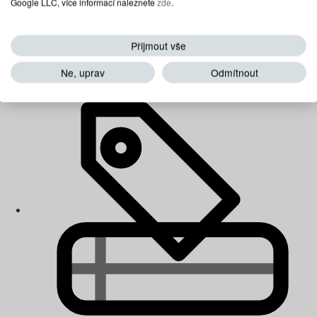
Google LLC, více informací naleznete
zde
.
Přijmout vše
Dětské matrace
Ne, uprav
Odmítnout