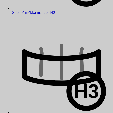
Středně měkká matrace H2