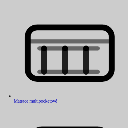
Matrace multipocketové