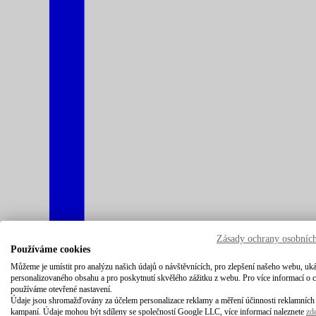
Zásady ochrany osobníc
Používáme cookies
Můžeme je umístit pro analýzu našich údajů o návštěvnících, pro zlepšení našeho webu, uk
personalizovaného obsahu a pro poskytnutí skvělého zážitku z webu. Pro více informací o 
používáme otevřené nastavení.
Údaje jsou shromažďovány za účelem personalizace reklamy a měření účinnosti reklamních
kampaní. Údaje mohou být sdíleny se společností Google LLC, více informací naleznete
zd