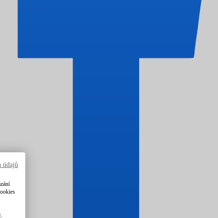
h údajů
ázání
cookies
e
.