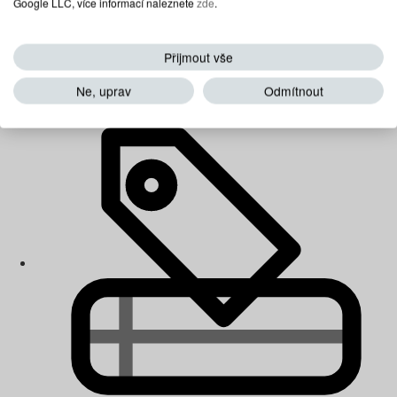
Google LLC, více informací naleznete
zde
.
Přijmout vše
Dětské matrace
Ne, uprav
Odmítnout