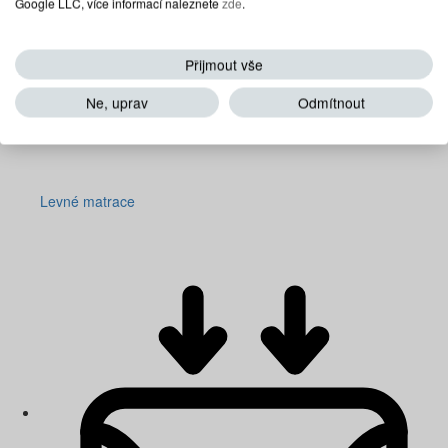
Google LLC, více informací naleznete
zde
.
Přijmout vše
Ne, uprav
Odmítnout
Levné matrace