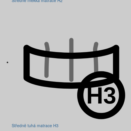
Středně měkká matrace H2
Středně tuhá matrace H3