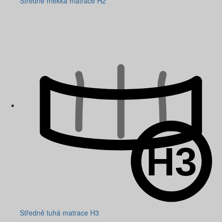
Středně měkká matrace H2
Středně tuhá matrace H3