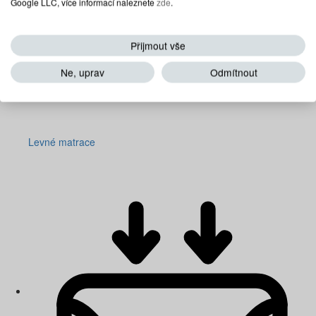
Google LLC, více informací naleznete
zde
.
Přijmout vše
Ne, uprav
Odmítnout
Levné matrace