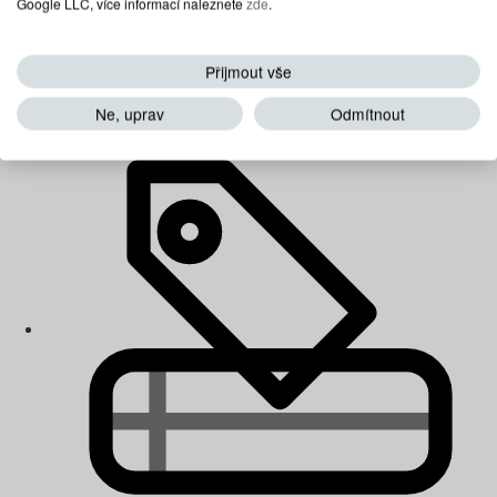
Google LLC, více informací naleznete
zde
.
Přijmout vše
Dětské matrace
Ne, uprav
Odmítnout