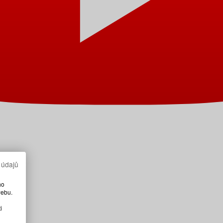
 údajů
ho
webu.
i