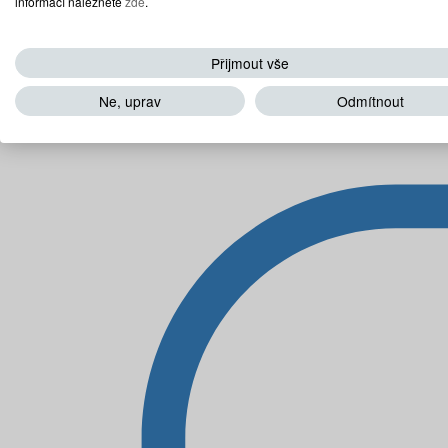
informací naleznete
zde
.
Přijmout vše
Ne, uprav
Odmítnout