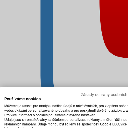
Zásady ochrany osobních
Používáme cookies
Můžeme je umístit pro analýzu našich údajů o návštěvnících, pro zlepšení naše
webu, ukázání personalizovaného obsahu a pro poskytnutí skvělého zážitku z 
Pro více informací o cookies používáme otevřené nastavení.
Údaje jsou shromažďovány za účelem personalizace reklamy a měření účinnost
reklamních kampaní. Údaje mohou být sdíleny se společností Google LLC, více