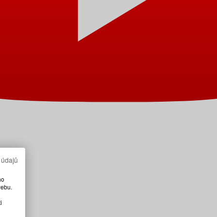
 údajů
ho
webu.
i