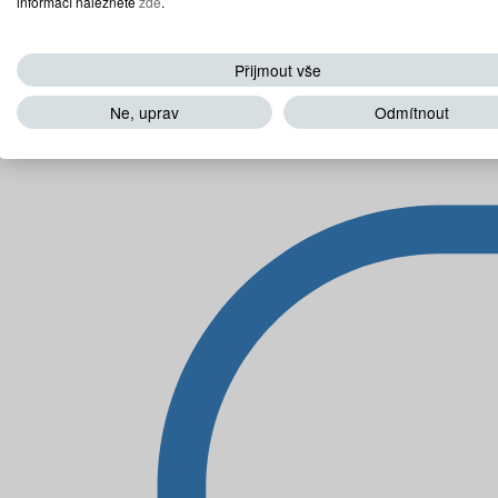
informací naleznete
zde
.
Přijmout vše
Ne, uprav
Odmítnout