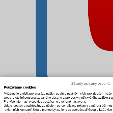
Zásady ochrany osobních
Používáme cookies
Můžeme je umístit pro analýzu našich údajů o návštěvnících, pro zlepšení naše
webu, ukázání personalizovaného obsahu a pro poskytnutí skvělého zážitku z 
Pro více informací o cookies používáme otevřené nastavení.
Údaje jsou shromažďovány za účelem personalizace reklamy a měření účinnost
reklamních kampaní. Údaje mohou být sdíleny se společností Google LLC, více