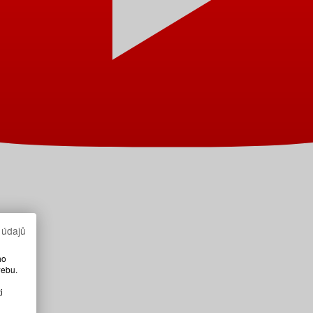
 údajů
ho
webu.
i