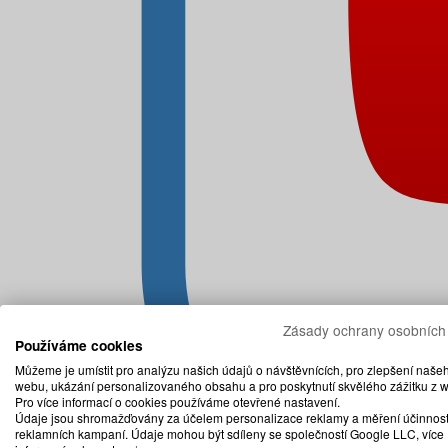
Zásady ochrany osobních
Používáme cookies
Můžeme je umístit pro analýzu našich údajů o návštěvnících, pro zlepšení naše
webu, ukázání personalizovaného obsahu a pro poskytnutí skvělého zážitku z 
Pro více informací o cookies používáme otevřené nastavení.
Údaje jsou shromažďovány za účelem personalizace reklamy a měření účinnost
reklamních kampaní. Údaje mohou být sdíleny se společností Google LLC, více