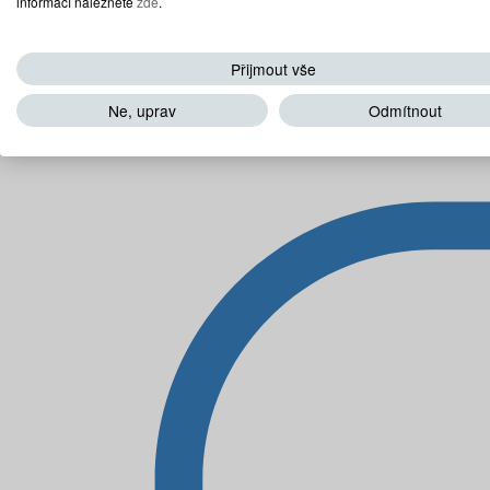
informací naleznete
zde
.
Přijmout vše
Ne, uprav
Odmítnout