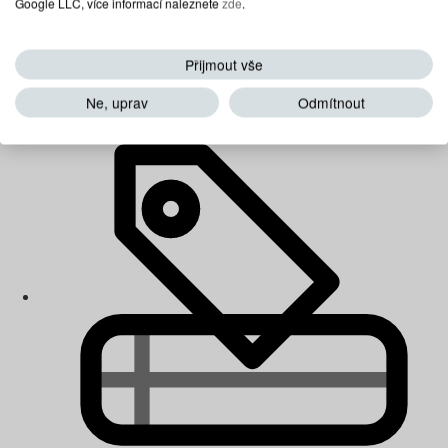
Google LLC, více informací naleznete
zde
.
Přijmout vše
Dětské matrace
Ne, uprav
Odmítnout