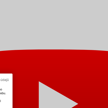
 údajů
ho
webu.
i