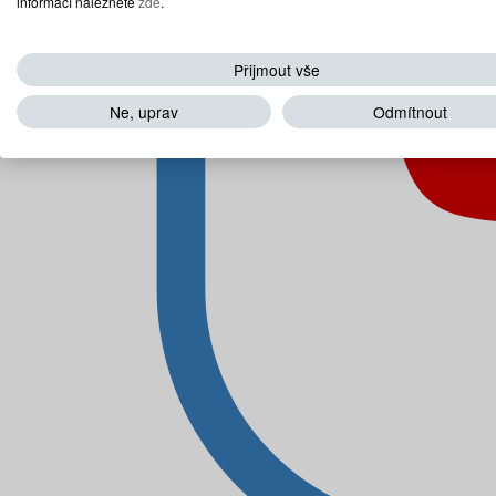
informací naleznete
zde
.
Přijmout vše
Ne, uprav
Odmítnout