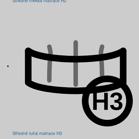
Středně měkká matrace H2
Středně tuhá matrace H3