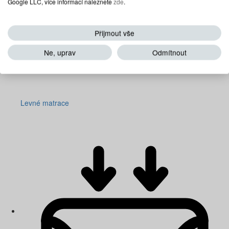
Google LLC, více informací naleznete
zde
.
Přijmout vše
Ne, uprav
Odmítnout
Levné matrace