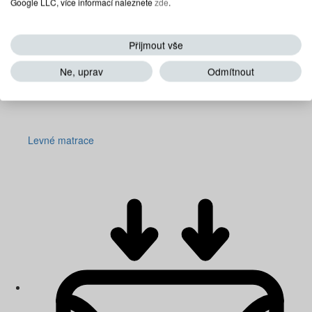
Google LLC, více informací naleznete
zde
.
Přijmout vše
Ne, uprav
Odmítnout
Levné matrace