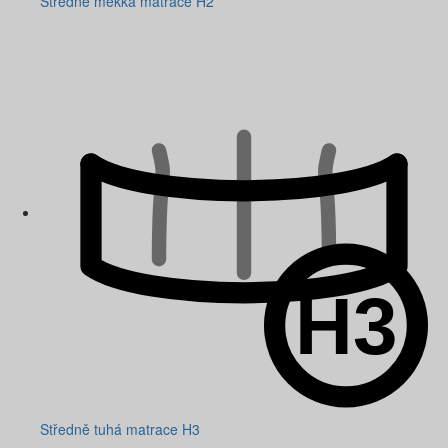
Středně měkká matrace H2
Středně tuhá matrace H3