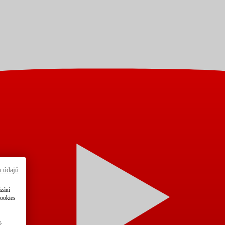
h údajů
ázání
cookies
e
.