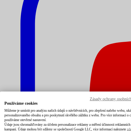
Zásady ochrany osobníc
Používáme cookies
Můžeme je umístit pro analýzu našich údajů o návštěvnících, pro zlepšení našeho webu, uk
personalizovaného obsahu a pro poskytnutí skvělého zážitku z webu. Pro více informací o 
používáme otevřené nastavení.
Údaje jsou shromažďovány za účelem personalizace reklamy a měření účinnosti reklamních
kampaní. Údaje mohou být sdíleny se společností Google LLC, více informací naleznete
zd