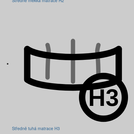
Středně měkká matrace H2
Středně tuhá matrace H3