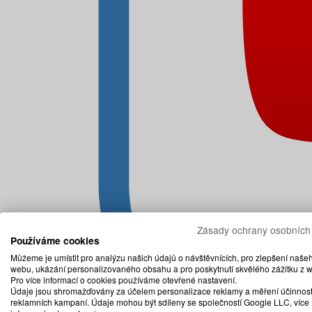
Zásady ochrany osobních
Používáme cookies
Můžeme je umístit pro analýzu našich údajů o návštěvnících, pro zlepšení naše
webu, ukázání personalizovaného obsahu a pro poskytnutí skvělého zážitku z 
Pro více informací o cookies používáme otevřené nastavení.
Údaje jsou shromažďovány za účelem personalizace reklamy a měření účinnost
reklamních kampaní. Údaje mohou být sdíleny se společností Google LLC, více