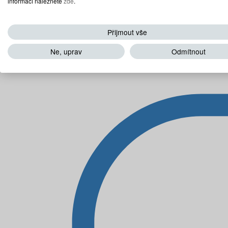
informací naleznete
zde
.
Přijmout vše
Ne, uprav
Odmítnout