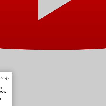
 údajů
ho
webu.
i