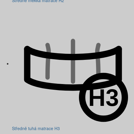
Středně měkká matrace H2
Středně tuhá matrace H3