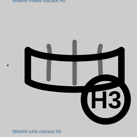
Středně měkká matrace H2
Středně tuhá matrace H3