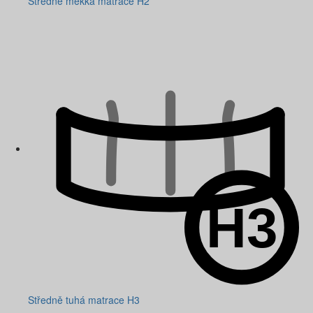
Středně měkká matrace H2
Středně tuhá matrace H3