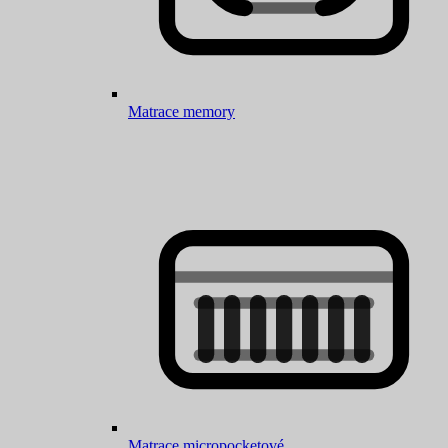
Matrace memory
Matrace micropocketové