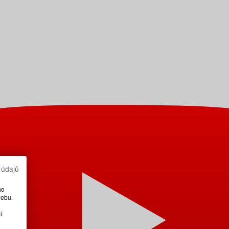
 údajů
ho
webu.
i