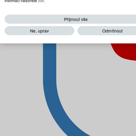
informací naleznete
zde
.
Přijmout vše
Ne, uprav
Odmítnout