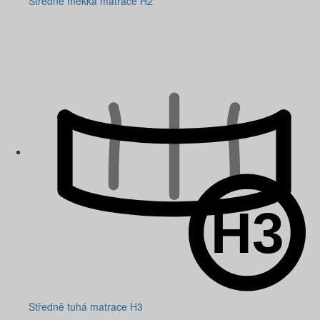
Středně měkká matrace H2
Středně tuhá matrace H3