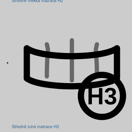
Středně měkká matrace H2
Středně tuhá matrace H3