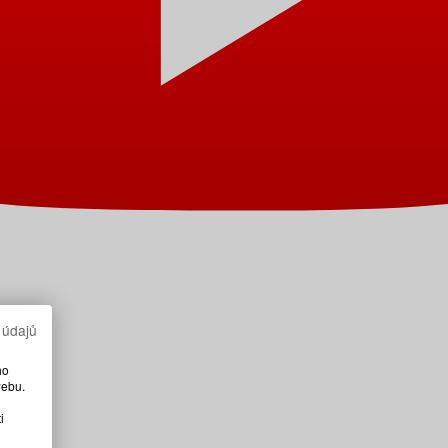
 údajů
ho
webu.
i