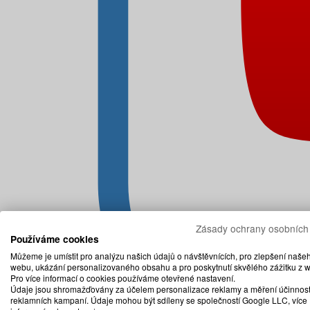
Zásady ochrany osobních
Používáme cookies
Můžeme je umístit pro analýzu našich údajů o návštěvnících, pro zlepšení naše
webu, ukázání personalizovaného obsahu a pro poskytnutí skvělého zážitku z 
Pro více informací o cookies používáme otevřené nastavení.
Údaje jsou shromažďovány za účelem personalizace reklamy a měření účinnost
reklamních kampaní. Údaje mohou být sdíleny se společností Google LLC, více