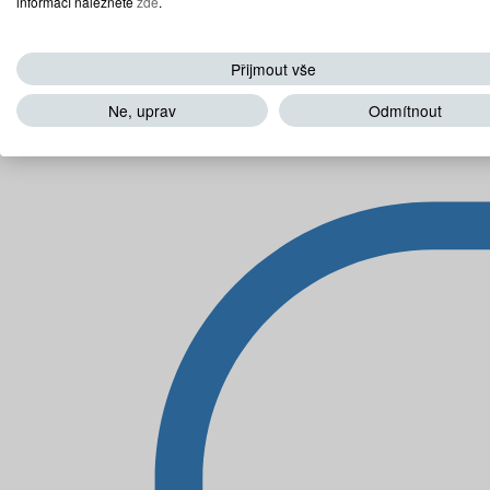
informací naleznete
zde
.
Přijmout vše
Ne, uprav
Odmítnout