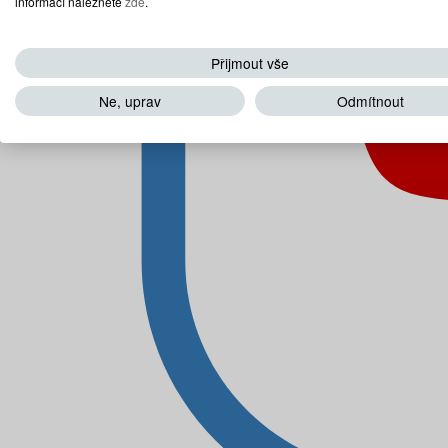
informací naleznete
zde
.
Přijmout vše
Ne, uprav
Odmítnout