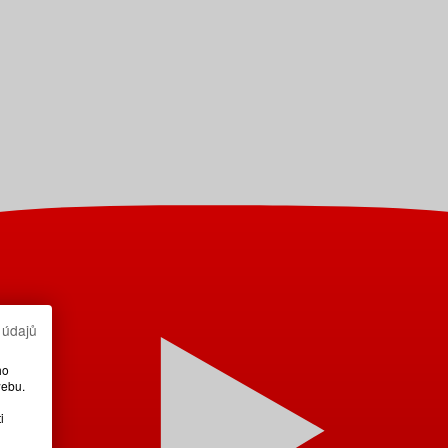
 údajů
ho
webu.
i