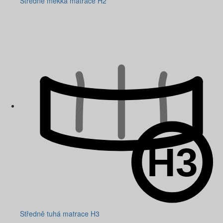
Středně měkká matrace H2
Středně tuhá matrace H3