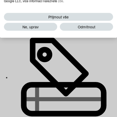
Google LLC, více informací naleznete
zde
.
Přijmout vše
Dětské matrace
Ne, uprav
Odmítnout