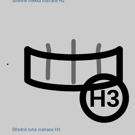
Středně měkká matrace H2
Středně tuhá matrace H3