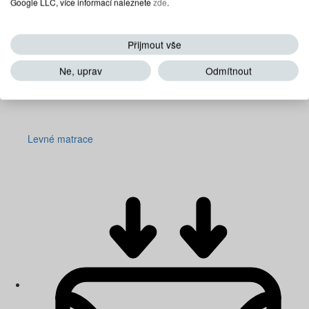
Google LLC, více informací naleznete
zde
.
Přijmout vše
Ne, uprav
Odmítnout
Levné matrace