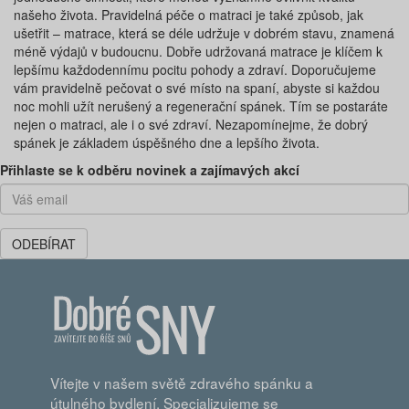
našeho života. Pravidelná péče o matraci je také způsob, jak
ušetřit – matrace, která se déle udržuje v dobrém stavu, znamená
méně výdajů v budoucnu. Dobře udržovaná matrace je klíčem k
lepšímu každodennímu pocitu pohody a zdraví. Doporučujeme
vám pravidelně pečovat o své místo na spaní, abyste si každou
noc mohli užít nerušený a regenerační spánek. Tím se postaráte
nejen o matraci, ale i o své zdraví. Nezapomínejme, že dobrý
spánek je základem úspěšného dne a lepšího života.
Předchozí
Dal
Přihlaste se k odběru novinek a zajímavých akcí
ODEBÍRAT
Vítejte v našem světě zdravého spánku a
útulného bydlení. Specializujeme se