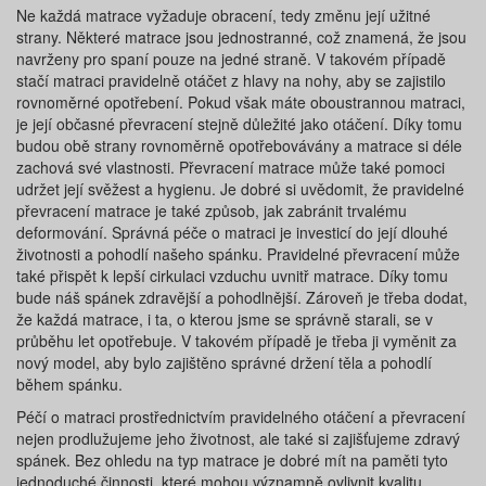
Ne každá matrace vyžaduje obracení, tedy změnu její užitné
strany. Některé matrace jsou jednostranné, což znamená, že jsou
navrženy pro spaní pouze na jedné straně. V takovém případě
stačí matraci pravidelně otáčet z hlavy na nohy, aby se zajistilo
rovnoměrné opotřebení. Pokud však máte oboustrannou matraci,
je její občasné převracení stejně důležité jako otáčení. Díky tomu
budou obě strany rovnoměrně opotřebovávány a matrace si déle
zachová své vlastnosti. Převracení matrace může také pomoci
udržet její svěžest a hygienu. Je dobré si uvědomit, že pravidelné
převracení matrace je také způsob, jak zabránit trvalému
deformování. Správná péče o matraci je investicí do její dlouhé
životnosti a pohodlí našeho spánku. Pravidelné převracení může
také přispět k lepší cirkulaci vzduchu uvnitř matrace. Díky tomu
bude náš spánek zdravější a pohodlnější. Zároveň je třeba dodat,
že každá matrace, i ta, o kterou jsme se správně starali, se v
průběhu let opotřebuje. V takovém případě je třeba ji vyměnit za
nový model, aby bylo zajištěno správné držení těla a pohodlí
během spánku.
Péčí o matraci prostřednictvím pravidelného otáčení a převracení
nejen prodlužujeme jeho životnost, ale také si zajišťujeme zdravý
spánek. Bez ohledu na typ matrace je dobré mít na paměti tyto
jednoduché činnosti, které mohou významně ovlivnit kvalitu