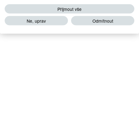
Přijmout vše
Ne, uprav
Odmítnout