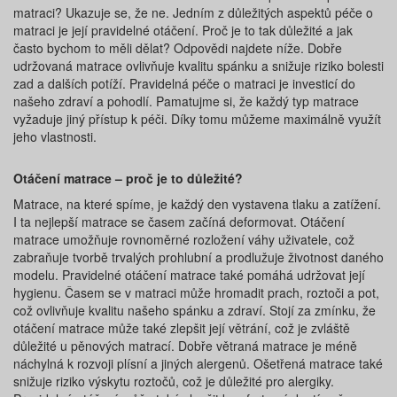
matraci? Ukazuje se, že ne. Jedním z důležitých aspektů péče o
matraci je její pravidelné otáčení. Proč je to tak důležité a jak
často bychom to měli dělat? Odpovědi najdete níže. Dobře
udržovaná matrace ovlivňuje kvalitu spánku a snižuje riziko bolesti
zad a dalších potíží. Pravidelná péče o matraci je investicí do
našeho zdraví a pohodlí. Pamatujme si, že každý typ matrace
vyžaduje jiný přístup k péči. Díky tomu můžeme maximálně využít
jeho vlastnosti.
Otáčení matrace – proč je to důležité?
Matrace, na které spíme, je každý den vystavena tlaku a zatížení.
I ta nejlepší matrace se časem začíná deformovat. Otáčení
matrace umožňuje rovnoměrné rozložení váhy uživatele, což
zabraňuje tvorbě trvalých prohlubní a prodlužuje životnost daného
modelu. Pravidelné otáčení matrace také pomáhá udržovat její
hygienu. Časem se v matraci může hromadit prach, roztoči a pot,
což ovlivňuje kvalitu našeho spánku a zdraví. Stojí za zmínku, že
otáčení matrace může také zlepšit její větrání, což je zvláště
důležité u pěnových matrací. Dobře větraná matrace je méně
náchylná k rozvoji plísní a jiných alergenů. Ošetřená matrace také
snižuje riziko výskytu roztočů, což je důležité pro alergiky.