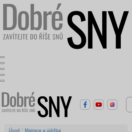
Úvod
Matrace a údržba