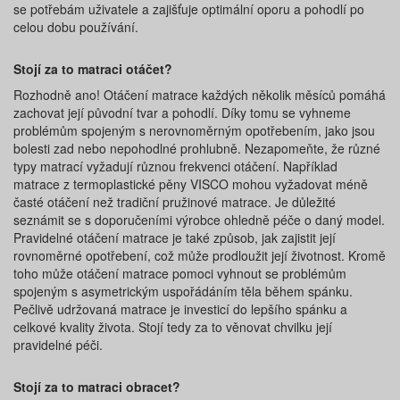
se potřebám uživatele a zajišťuje optimální oporu a pohodlí po
celou dobu používání.
Stojí za to matraci otáčet?
Rozhodně ano! Otáčení matrace každých několik měsíců pomáhá
zachovat její původní tvar a pohodlí. Díky tomu se vyhneme
problémům spojeným s nerovnoměrným opotřebením, jako jsou
bolesti zad nebo nepohodlné prohlubně. Nezapomeňte, že různé
typy matrací vyžadují různou frekvenci otáčení. Například
matrace z termoplastické pěny VISCO mohou vyžadovat méně
časté otáčení než tradiční pružinové matrace. Je důležité
seznámit se s doporučeními výrobce ohledně péče o daný model.
Pravidelné otáčení matrace je také způsob, jak zajistit její
rovnoměrné opotřebení, což může prodloužit její životnost. Kromě
toho může otáčení matrace pomoci vyhnout se problémům
spojeným s asymetrickým uspořádáním těla během spánku.
Pečlivě udržovaná matrace je investicí do lepšího spánku a
celkové kvality života. Stojí tedy za to věnovat chvilku její
pravidelné péči.
Stojí za to matraci obracet?