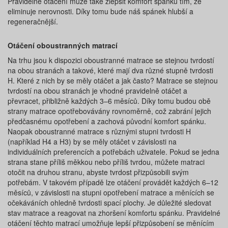
Pravidelné otáčení může také zlepšit komfort spánku tím, že
eliminuje nerovnosti. Díky tomu bude náš spánek hlubší a
regeneračnější.
Otáčení oboustranných matrací
Na trhu jsou k dispozici oboustranné matrace se stejnou tvrdostí
na obou stranách a takové, které mají dva různé stupně tvrdosti
H. Které z nich by se měly otáčet a jak často? Matrace se stejnou
tvrdostí na obou stranách je vhodné pravidelně otáčet a
převracet, přibližně každých 3–6 měsíců. Díky tomu budou obě
strany matrace opotřebovávány rovnoměrně, což zabrání jejich
předčasnému opotřebení a zachová původní komfort spánku.
Naopak oboustranné matrace s různými stupni tvrdosti H
(například H4 a H3) by se měly otáčet v závislosti na
individuálních preferencích a potřebách uživatele. Pokud se jedna
strana stane příliš měkkou nebo příliš tvrdou, můžete matraci
otočit na druhou stranu, abyste tvrdost přizpůsobili svým
potřebám. V takovém případě lze otáčení provádět každých 6–12
měsíců, v závislosti na stupni opotřebení matrace a měnících se
očekáváních ohledně tvrdosti spací plochy. Je důležité sledovat
stav matrace a reagovat na zhoršení komfortu spánku. Pravidelné
otáčení těchto matrací umožňuje lepší přizpůsobení se měnícím