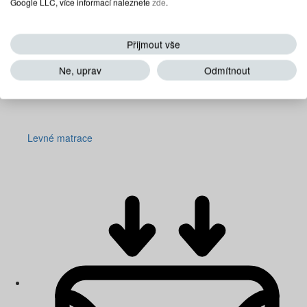
Google LLC, více informací naleznete
zde
.
Přijmout vše
Ne, uprav
Odmítnout
Levné matrace