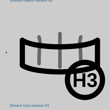
Středně měkká matrace H2
Středně tuhá matrace H3