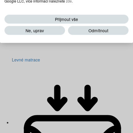
Google LLC, více informací naleznete
zde
.
Přijmout vše
Ne, uprav
Odmítnout
Levné matrace