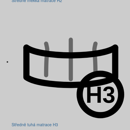
Středně měkká matrace H2
Středně tuhá matrace H3