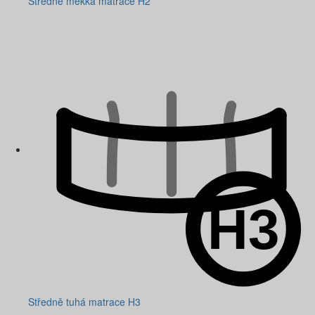
Středně měkká matrace H2
Středně tuhá matrace H3