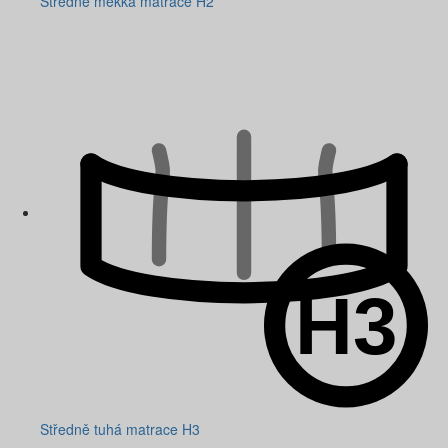
Středně měkká matrace H2
Středně tuhá matrace H3