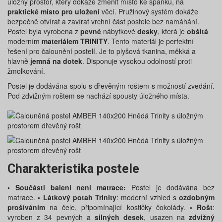
úložný prostor, který dokáže změnit místo ke spánku, na
praktické místo pro uložení
věcí. Pružinový systém dokáže
bezpečně otvírat a zavírat vrchní část postele bez namáhání.
Postel byla vyrobena z
pevné
nábytkové
desky
, která je
obšitá
moderním
materiálem TRINITY
. Tento materiál je perfektní
řešení pro čalounění postelí. Je to plyšová tkanina, měkká a
hlavně
jemná na dotek
. Disponuje vysokou odolností proti
žmolkování.
Postel je dodávána spolu s dřevěným roštem s možností zvedání.
Pod zdvižným roštem se nachází spousty úložného místa.
Charakteristika postele
• Součásti balení není matrace:
Postel je dodávána bez
matrace.
• Látkový potah Trinity
: moderní vzhled s
ozdobným
prošíváním
na čele, připomínající kostičky čokolády.
• Rošt
:
vyroben z 34 pevných a
silných desek
, usazen na
zdvižný