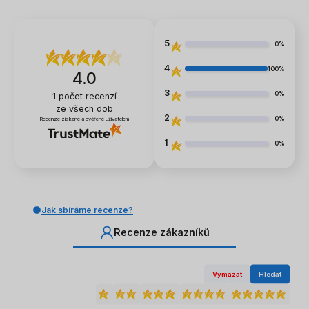
5
0%
4
100%
4.0
3
0%
1
počet recenzí
ze všech dob
2
0%
Recenze získané a ověřené uživatelem
1
0%
Jak sbíráme recenze?
Recenze zákazníků
Vymazat
Hledat