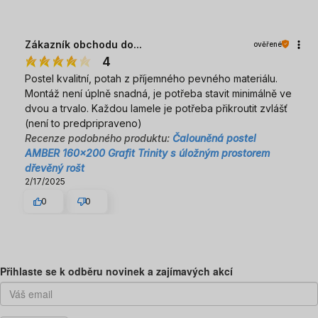
Zákazník obchodu do...
ověřené
4
Postel kvalitní, potah z příjemného pevného materiálu.
Montáž není úplně snadná, je potřeba stavit minimálně ve
dvou a trvalo. Každou lamele je potřeba přikroutit zvlášť
(není to predpripraveno)
Recenze podobného produktu:
Čalouněná postel
AMBER 160x200 Grafit Trinity s úložným prostorem
dřevěný rošt
2/17/2025
0
0
Předchozí
Dal
Přihlaste se k odběru novinek a zajímavých akcí