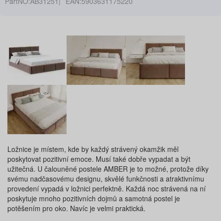
PartNO:
AB31251
EAN:
5903631175220
Ložnice je místem, kde by každý strávený okamžik měl
poskytovat pozitivní emoce. Musí také dobře vypadat a být
užitečná. U čalouněné postele AMBER je to možné, protože díky
svému nadčasovému designu, skvělé funkčnosti a atraktivnímu
provedení vypadá v ložnici perfektně. Každá noc strávená na ní
poskytuje mnoho pozitivních dojmů a samotná postel je
potěšením pro oko. Navíc je velmi praktická.