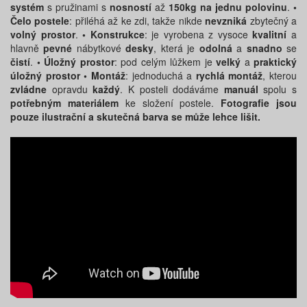
systém
s pružinami s
nosností
až
150kg na jednu polovinu
.
•
Čelo postele
: přiléhá až ke zdi, takže nikde
nevzniká
zbytečný a
volný prostor
.
• Konstrukce
: je vyrobena z vysoce
kvalitní
a
hlavně
pevné
nábytkové
desky
, která je
odolná
a
snadno
se
čistí
.
• Úložný prostor
: pod celým lůžkem je
velký
a
praktický
úložný prostor
• Montáž
: jednoduchá a
rychlá montáž
, kterou
zvládne
opravdu
každý
. K posteli dodáváme
manuál
spolu s
potřebným materiálem
ke složení postele.
Fotografie jsou
pouze ilustrační a skutečná barva se může lehce lišit.