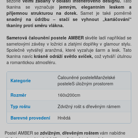
sezóně
velmi žádaný v oblasti interiérového designu.
Tato
tkanina se vyznačuje
jemným, elegantním leskem a
příjemnou strukturou na dotek.
Samet je také poměrně
snadný na údržbu – stačí se vyhnout „kartáčování“
tkaniny proti směru vlákna.
Sametová čalounění postele AMBER
skvěle ladí například se
sametovými závěsy v ložnici a zlatými doplňky v glamour stylu.
Společně vytvářejí aranžmá, které vyzařuje šarm a lesk. Tato
tkanina navíc
krásně odráží světlo svíček,
což vytváří útulnou
a romantickou atmosféru.
Čalouněné postele
Manželské
Kategorie
postele
S úložným prostorem
Rozměr
160x200cm
Typ roštu
Zdvižný rošt s dřevěným rámem
Barevné provedení
Hnědá
Postel AMBER se
zdvižným
,
dřevěným roštem
vám nabídne