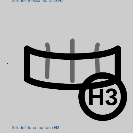
Středně měkká matrace H2
Středně tuhá matrace H3