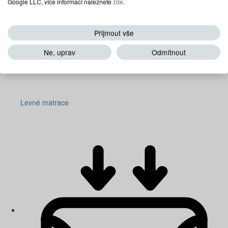
Google LLC, více informací naleznete
zde
.
Přijmout vše
Ne, uprav
Odmítnout
Levné matrace