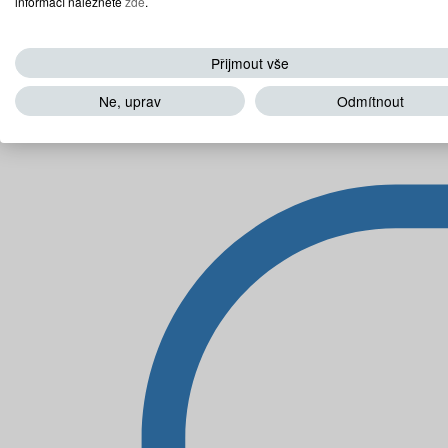
informací naleznete
zde
.
Přijmout vše
Ne, uprav
Odmítnout