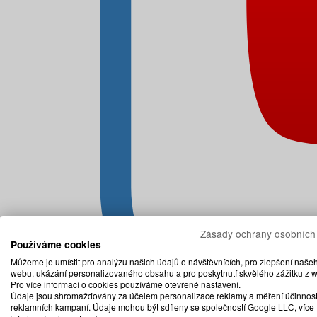
Zásady ochrany osobních
Používáme cookies
Můžeme je umístit pro analýzu našich údajů o návštěvnících, pro zlepšení naše
webu, ukázání personalizovaného obsahu a pro poskytnutí skvělého zážitku z 
Pro více informací o cookies používáme otevřené nastavení.
Údaje jsou shromažďovány za účelem personalizace reklamy a měření účinnost
reklamních kampaní. Údaje mohou být sdíleny se společností Google LLC, více