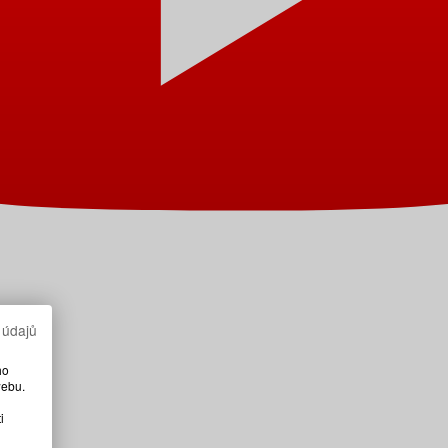
 údajů
ho
webu.
i