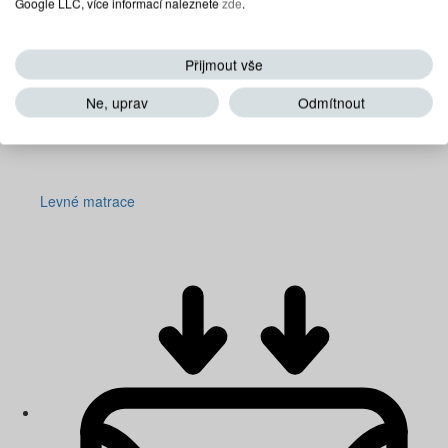
Google LLC, více informací naleznete
zde
.
Přijmout vše
Ne, uprav
Odmítnout
Levné matrace