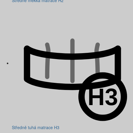
Středně měkká matrace H2
Středně tuhá matrace H3