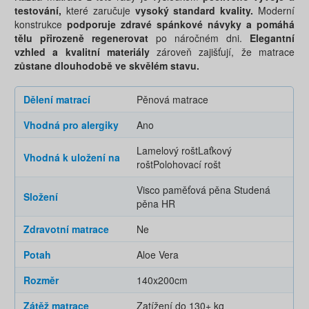
testování,
které zaručuje
vysoký standard kvality.
Moderní
konstrukce
podporuje zdravé spánkové návyky a pomáhá
tělu přirozeně regenerovat
po náročném dni.
Elegantní
vzhled a kvalitní materiály
zároveň zajišťují, že matrace
zůstane dlouhodobě ve skvělém stavu.
Dělení matrací
Pěnová matrace
Vhodná pro alergiky
Ano
Lamelový rošt
Laťkový
Vhodná k uložení na
rošt
Polohovací rošt
Visco paměťová pěna
Studená
Složení
pěna HR
Zdravotní matrace
Ne
Potah
Aloe Vera
Rozměr
140x200cm
Zátěž matrace
Zatížení do 130+ kg