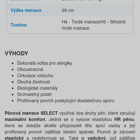
Výška matrace
29 cm
H4 - Tvrdé matrace
H3 - Středně
Tvrdost
tvrdé matrace
VÝHODY
Dokonalá volba pro alergiky
Oboustranná
Cirkulace vzduchu
Dlouhá životnost
Ekologické materiály
Snímatelný potah
Profilovaný povrch poskytující dostatečnou oporu
Pěnová matrace SELECT
využívá dva druhy pěn, které zaručují
maximální komfort
. Jedná se o vysoce elastickou
HR pěnu
,
která se dokáže skvěle přizpůsobit tělu spící osoby a její
profilovaný povrch zajišťuje ideální spánek. Povrch je zároveň
elastický
a nedeformuje se. Také je
vzdušný
, což zajišťuje