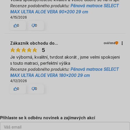
Recenze podobného produktu:
Pěnová matrace SELECT
MAX ULTRA ALOE VERA 90x200 29 cm
4/15/2026
0
0
Zákazník obchodu do...
ověřené
5
Je výborná, kvalitní, tvrdost akorát , jsme velmi spokojeni
s touto matraci, perfektní výška
Recenze podobného produktu:
Pěnová matrace SELECT
MAX ULTRA ALOE VERA 180x200 29 cm
4/12/2026
0
0
Předchozí
Dal
Přihlaste se k odběru novinek a zajímavých akcí