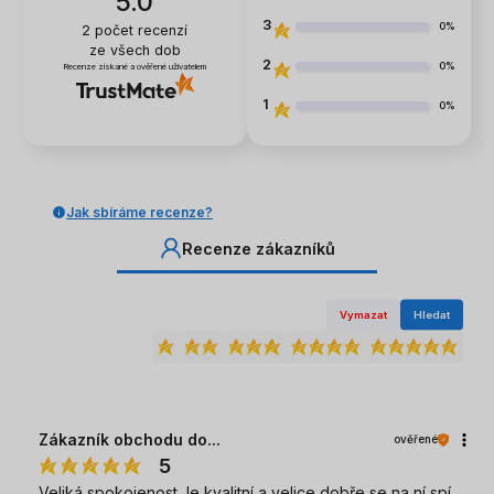
5.0
3
0%
2
počet recenzí
ze všech dob
2
0%
Recenze získané a ověřené uživatelem
1
0%
Jak sbíráme recenze?
Recenze zákazníků
Vymazat
Hledat
Zákazník obchodu do...
ověřené
5
Veliká spokojenost.Je kvalitní a velice dobře se na ní spí.