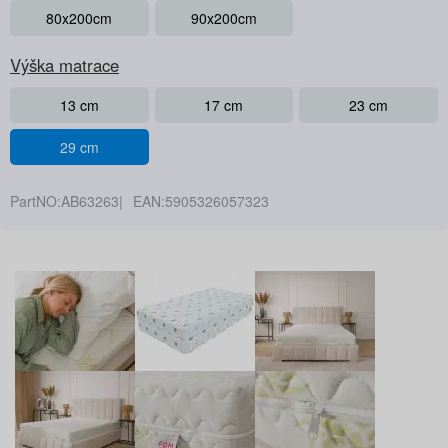
80x200cm
90x200cm
Výška matrace
13 cm
17 cm
23 cm
29 cm
PartNO:
AB63263
EAN:
5905326057323