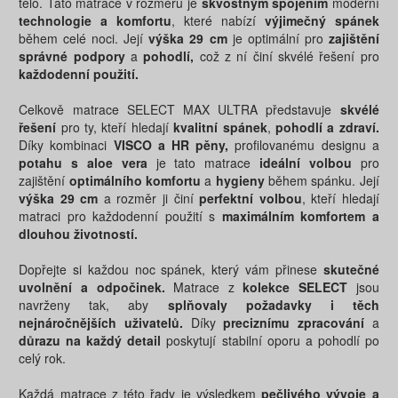
tělo. Tato matrace v rozměru je
skvostným spojením
moderní
technologie a komfortu
, které nabízí
výjimečný spánek
během celé noci. Její
výška 29 cm
je optimální pro
zajištění
správné podpory
a
pohodlí,
což z ní činí skvélé řešení pro
každodenní použití.
Celkově matrace SELECT MAX ULTRA představuje
skvélé
řešení
pro ty, kteří hledají
kvalitní spánek
,
pohodlí a zdraví.
Díky kombinaci
VISCO a HR pěny,
profilovanému designu a
potahu s aloe vera
je tato matrace
ideální volbou
pro
zajištění
optimálního komfortu
a
hygieny
během spánku. Její
výška 29 cm
a rozměr ji činí
perfektní volbou
, kteří hledají
matraci pro každodenní použití s
maximálním komfortem a
dlouhou životností.
Dopřejte si každou noc spánek, který vám přinese
skutečné
uvolnění a odpočinek.
Matrace z
kolekce SELECT
jsou
navrženy tak, aby
splňovaly požadavky i těch
nejnáročnějších uživatelů.
Díky
preciznímu zpracování
a
důrazu na každý detail
poskytují stabilní oporu a pohodlí po
celý rok.
Každá matrace z této řady je výsledkem
pečlivého vývoje a