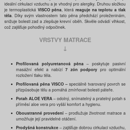
ideální cirkulaci vzduchu a je vhodný pro alergiky. Druhou složkou
je termoplastická
VISCO pěna
, která
reaguje na teplotu a tlak
těla
. Díky svým vlastnostem tato pěna předchází proleženinám,
snižuje bolesti zad a zlepšuje krevní oběh. Skvěle odvádí vlhkost,
což zajišťuje pohodlný odpočinek.
VRSTVY MATRACE
↓
Profilovaná polyuretanová pěna
– poskytuje pasivní
masážní efekt a nabízí
7 zón podpory
pro optimální
rozložení tlaku těla.
Profilovaná pěna VISCO –
speciálně tvarovaný povrch se
přizpůsobuje tělu a pomáhá zmírňovat bolesti páteře.
Potah ALOE VERA
– odolný, snímatelný a pratelný potah s
příměsí aloe vera pro vyšší komfort a hygienu.
Oboustranné provedení
– prodlužuje životnost matrace a
umožňuje její pravidelné otáčení.
Prodyšná konstrukce
– zajišťuje dobrou cirkulaci vzduchu,