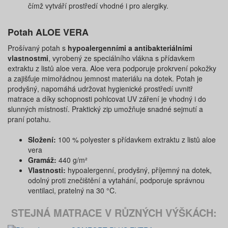
čímž vytváří prostředí vhodné i pro alergiky.
Potah ALOE VERA
Prošívaný potah s
hypoalergenními a antibakteriálními
vlastnostmi
, vyrobený ze speciálního vlákna s přídavkem
extraktu z listů aloe vera. Aloe vera podporuje prokrvení pokožky
a zajišťuje mimořádnou jemnost materiálu na dotek. Potah je
prodyšný, napomáhá udržovat hygienické prostředí uvnitř
matrace a díky schopnosti pohlcovat UV záření je vhodný i do
slunných místností. Praktický zip umožňuje snadné sejmutí a
praní potahu.
Složení:
100 % polyester s přídavkem extraktu z listů aloe
vera
Gramáž:
440 g/m²
Vlastnosti:
hypoalergenní, prodyšný, příjemný na dotek,
odolný proti znečištění a vytahání, podporuje správnou
ventilaci, pratelný na 30 °C.
STEJNÁ MATRACE V RŮZNÝCH VÝŠKÁCH: