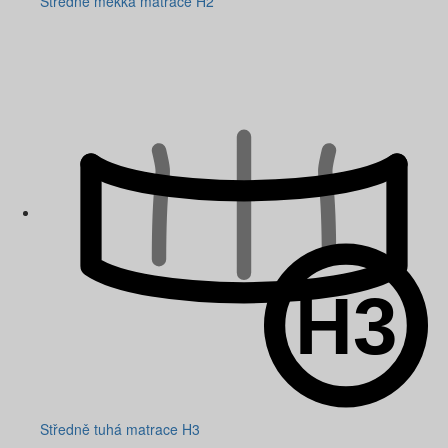
Středně měkká matrace H2
Středně tuhá matrace H3