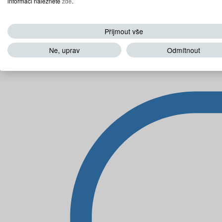
informací naleznete
zde
.
Přijmout vše
Ne, uprav
Odmítnout