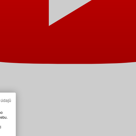
 údajů
ho
webu.
i