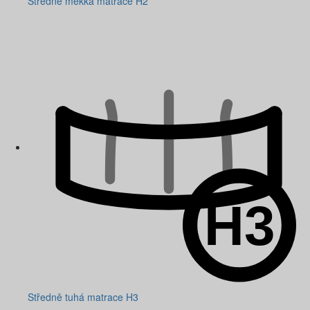
Středně měkká matrace H2
Středně tuhá matrace H3