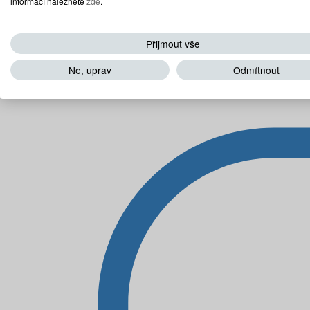
informací naleznete
zde
.
Přijmout vše
Ne, uprav
Odmítnout