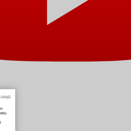
 údajů
ho
webu.
i