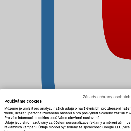
Zásady ochrany osobních
Používáme cookies
Můžeme je umístit pro analýzu našich údajů o návštěvnících, pro zlepšení naše
webu, ukázání personalizovaného obsahu a pro poskytnutí skvělého zážitku z 
Pro více informací o cookies používáme otevřené nastavení.
Údaje jsou shromažďovány za účelem personalizace reklamy a měření účinnost
reklamních kampaní. Údaje mohou být sdíleny se společností Google LLC, více