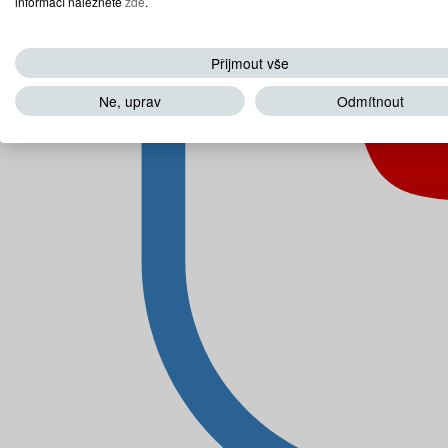
informací naleznete
zde
.
Přijmout vše
Ne, uprav
Odmítnout