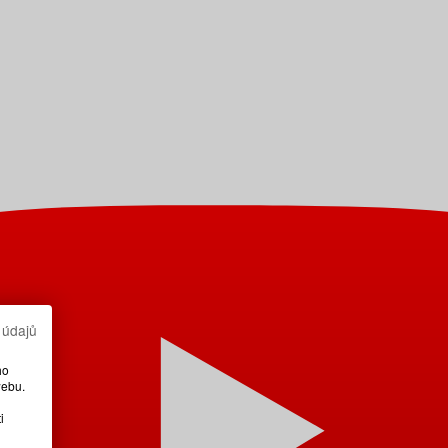
 údajů
ho
webu.
i