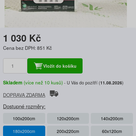
1 030 Kč
Cena bez DPH: 851 Kč
Vložit do košíku
(více než 10 kusů)
Skladem
U Vás do pozítří (
11.08.2026
)
DOPRAVA ZDARMA
Dostupné rozměry:
100x200cm
120x200cm
140x200cm
180x200cm
200x220cm
60x120cm