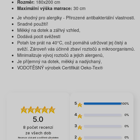
Rozměr:
180x200 cm
Maximální výška matrace:
30 cm
Je vhodný pro alergiky - Přirozené antibakteriální vlastnosti.
Snadné použití!
Měkký na dotek a zářivý vzhled,
Dodává pocit svěžesti
Potah lze prát na 40°C, což pomáhá udržovat jej čistý a
svěží. Zároveň vás účinně zbaví roztočů a mikroorganismů.
Minimalizuje vývoj roztočů a jejich alergenů,
Je příjemný na dotek, měkký a nadýchaný,
VODOTĚSNÝ výrobek Certifikát Oeko-Tex®
5
100%
4
0%
5.0
3
0%
8
počet recenzí
ze všech dob
2
0%
Recenze získané a ověřené uživatelem