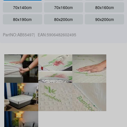
70x140cm
70x160cm
80x160cm
80x190cm
80x200cm
90x200cm
PartNO:
AB55497
EAN:
5906482602495