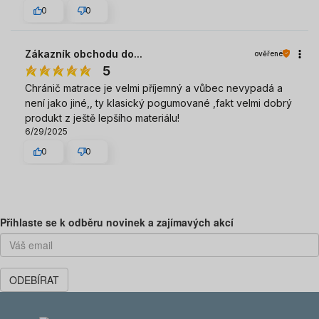
0
0
Zákazník obchodu do...
ověřené
5
Chránič matrace je velmi příjemný a vůbec nevypadá a
není jako jiné,, ty klasický pogumované ,fakt velmi dobrý
produkt z ještě lepšího materiálu!
6/29/2025
0
0
Předchozí
Dal
Přihlaste se k odběru novinek a zajímavých akcí
ODEBÍRAT