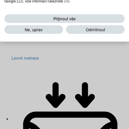
Google LLC, více informací naleznete
zde
.
Přijmout vše
Ne, uprav
Odmítnout
Levné matrace