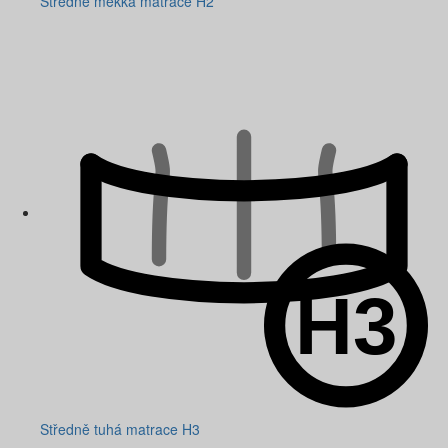
Středně měkká matrace H2
Středně tuhá matrace H3