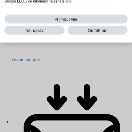
Google LLC, více informací naleznete
zde
.
Přijmout vše
Ne, uprav
Odmítnout
Levné matrace