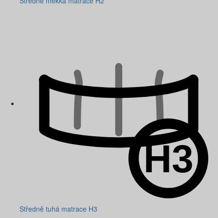
Středně měkká matrace H2
Středně tuhá matrace H3